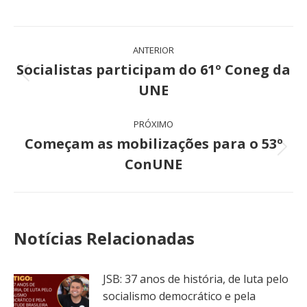
Navegação
ANTERIOR
de
Socialistas participam do 61º Coneg da
Post
UNE
post:
anterior:
PRÓXIMO
Começam as mobilizações para o 53º
Próximo
ConUNE
post:
Notícias Relacionadas
JSB: 37 anos de história, de luta pelo
socialismo democrático e pela