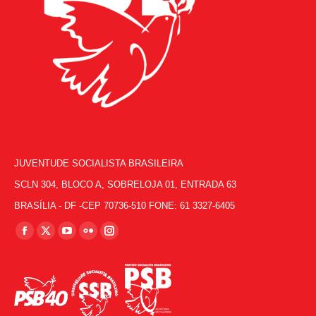
JUVENTUDE SOCIALISTA BRASILEIRA
SCLN 304, BLOCO A, SOBRELOJA 01, ENTRADA 63
BRASÍLIA - DF -CEP 70736-510 FONE: 61 3327-6405
Encontre-nos em:
Facebook
X
YouTube
Flickr
Instagram
page
page
page
page
page
opens
opens
opens
opens
opens
in
in
in
in
in
new
new
new
new
new