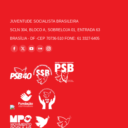
JUVENTUDE SOCIALISTA BRASILEIRA
SCLN 304, BLOCO A, SOBRELOJA 01, ENTRADA 63
BRASÍLIA - DF -CEP 70736-510 FONE: 61 3327-6405
Encontre-nos em:
Facebook
X
YouTube
Flickr
Instagram
page
page
page
page
page
opens
opens
opens
opens
opens
in
in
in
in
in
new
new
new
new
new
window
window
window
window
window