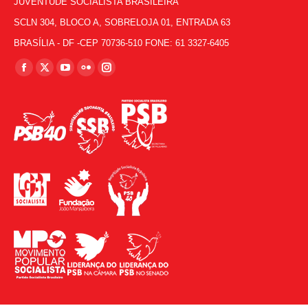
JUVENTUDE SOCIALISTA BRASILEIRA
SCLN 304, BLOCO A, SOBRELOJA 01, ENTRADA 63
BRASÍLIA - DF -CEP 70736-510 FONE: 61 3327-6405
Encontre-nos em:
Facebook
X
YouTube
Flickr
Instagram
page
page
page
page
page
opens
opens
opens
opens
opens
in
in
in
in
in
new
new
new
new
new
window
window
window
window
window