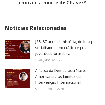
choram a morte de Chávez?
post:
Notícias Relacionadas
JSB: 37 anos de história, de luta pelo
socialismo democrático e pela
juventude brasileira
13 de julho de 2026
A Farsa da Democracia Norte-
Americana e os Limites da
Intervenção Internacional
5 de janeiro de 2026