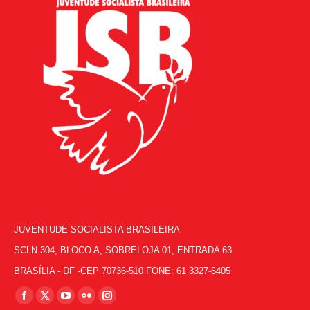
JUVENTUDE SOCIALISTA BRASILEIRA
SCLN 304, BLOCO A, SOBRELOJA 01, ENTRADA 63
BRASÍLIA - DF -CEP 70736-510 FONE: 61 3327-6405
Encontre-nos em:
Facebook
X
YouTube
Flickr
Instagram