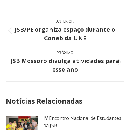
Navegação
ANTERIOR
de
JSB/PE organiza espaço durante o
Post
Coneb da UNE
post:
anterior:
PRÓXIMO
JSB Mossoró divulga atividades para
Próximo
esse ano
post:
Notícias Relacionadas
IV Encontro Nacional de Estudantes
da JSB