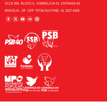
SCLN 304, BLOCO A, SOBRELOJA 01, ENTRADA 63
BRASÍLIA - DF -CEP 70736-510 FONE: 61 3327-6405
Encontre-nos em:
Facebook
X
YouTube
Flickr
Instagram
page
page
page
page
page
opens
opens
opens
opens
opens
in
in
in
in
in
new
new
new
new
new
window
window
window
window
window