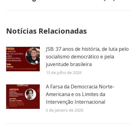
post:
Notícias Relacionadas
JSB: 37 anos de história, de luta pelo
socialismo democrático e pela
juventude brasileira
13 de julho de 2026
A Farsa da Democracia Norte-
Americana e os Limites da
Intervenção Internacional
5 de janeiro de 2026