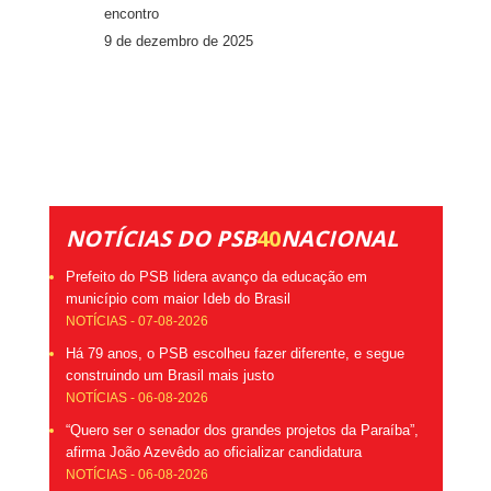
encontro
9 de dezembro de 2025
NOTÍCIAS DO PSB
40
NACIONAL
Prefeito do PSB lidera avanço da educação em
município com maior Ideb do Brasil
NOTÍCIAS - 07-08-2026
Há 79 anos, o PSB escolheu fazer diferente, e segue
construindo um Brasil mais justo
NOTÍCIAS - 06-08-2026
“Quero ser o senador dos grandes projetos da Paraíba”,
afirma João Azevêdo ao oficializar candidatura
NOTÍCIAS - 06-08-2026