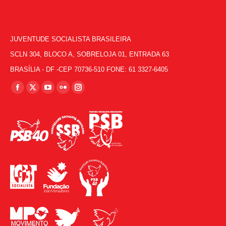
JUVENTUDE SOCIALISTA BRASILEIRA
SCLN 304, BLOCO A, SOBRELOJA 01, ENTRADA 63
BRASÍLIA - DF -CEP 70736-510 FONE: 61 3327-6405
Encontre-nos em:
Facebook
X
YouTube
Flickr
Instagram
page
page
page
page
page
opens
opens
opens
opens
opens
in
in
in
in
in
new
new
new
new
new
window
window
window
window
window