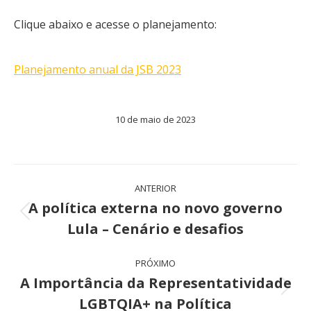
Clique abaixo e acesse o planejamento:
Planejamento anual da JSB 2023
10 de maio de 2023
Navegação
ANTERIOR
de
A política externa no novo governo
Post
Lula – Cenário e desafios
post:
anterior:
PRÓXIMO
A Importância da Representatividade
Próximo
LGBTQIA+ na Política
post: