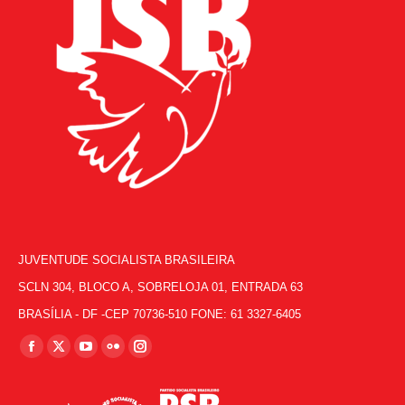
JUVENTUDE SOCIALISTA BRASILEIRA
SCLN 304, BLOCO A, SOBRELOJA 01, ENTRADA 63
BRASÍLIA - DF -CEP 70736-510 FONE: 61 3327-6405
Encontre-nos em:
Facebook
X
YouTube
Flickr
Instagram
page
page
page
page
page
opens
opens
opens
opens
opens