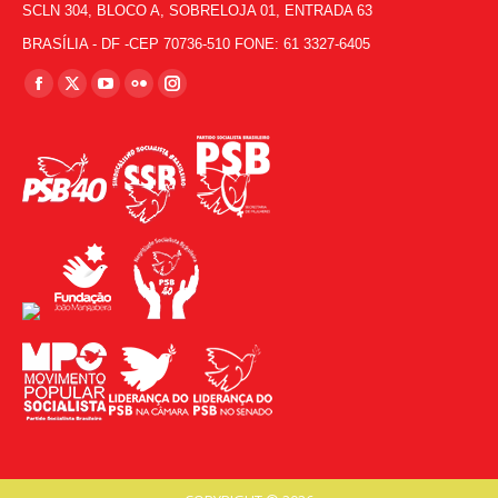
SCLN 304, BLOCO A, SOBRELOJA 01, ENTRADA 63
BRASÍLIA - DF -CEP 70736-510 FONE: 61 3327-6405
Encontre-nos em:
Facebook
X
YouTube
Flickr
Instagram
page
page
page
page
page
opens
opens
opens
opens
opens
in
in
in
in
in
new
new
new
new
new
window
window
window
window
window