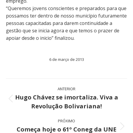
emprego.
“Queremos jovens conscientes e preparados para que
possamos ter dentro de nosso município futuramente
pessoas capacitadas para darem continuidade a
gestão que se inicia agora e que temos o prazer de
apoiar desde o inicio” finalizou.
6 de março de 2013
Navegação
ANTERIOR
de
Hugo Chávez se imortaliza. Viva a
Post
Revolução Bolivariana!
post:
anterior:
PRÓXIMO
Começa hoje o 61º Coneg da UNE
Próximo