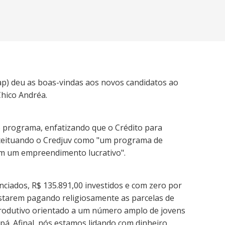
ap) deu as boas-vindas aos novos candidatos ao
Chico Andréa.
 ao programa, enfatizando que o Crédito para
onceituando o Credjuv como "um programa de
em um empreendimento lucrativo".
ciados, R$ 135.891,00 investidos e com zero por
 estarem pagando religiosamente as parcelas de
 produtivo orientado a um número amplo de jovens
pá. Afinal, nós estamos lidando com dinheiro