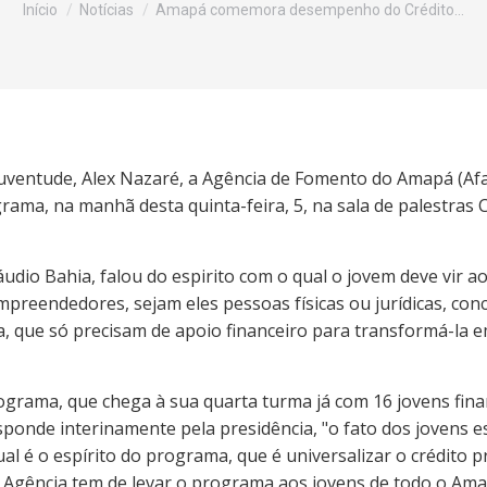
Início
Notícias
Amapá comemora desempenho do Crédito…
 Juventude, Alex Nazaré, a Agência de Fomento do Amapá (Af
ama, na manhã desta quinta-feira, 5, na sala de palestras 
láudio Bahia, falou do espirito com o qual o jovem deve vir
mpreendedores, sejam eles pessoas físicas ou jurídicas, c
a, que só precisam de apoio financeiro para transformá-la 
rama, que chega à sua quarta turma já com 16 jovens finan
esponde interinamente pela presidência, "o fato dos jovens
l é o espírito do programa, que é universalizar o crédito
a Agência tem de levar o programa aos jovens de todo o Ama