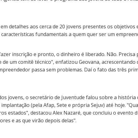
em detalhes aos cerca de 20 jovens presentes os objetivos 
na, características fundamentais a quem quer ser um empreen
er inscrição e pronto, o dinheiro é liberado. Não. Precisa 
nte de um comitê técnico", enfatizou Geovana, acrescentando
empreendedor passa sem problemas. Daí o fato das três pri
a dos jovens, o secretário de Juventude falou sobre a histór
a implantação (pela Afap, Sete e própria Sejuv) até hoje. "
s estados", destacou Alex Nazaré, que concluiu o evento diz
es e as que virão depois delas".