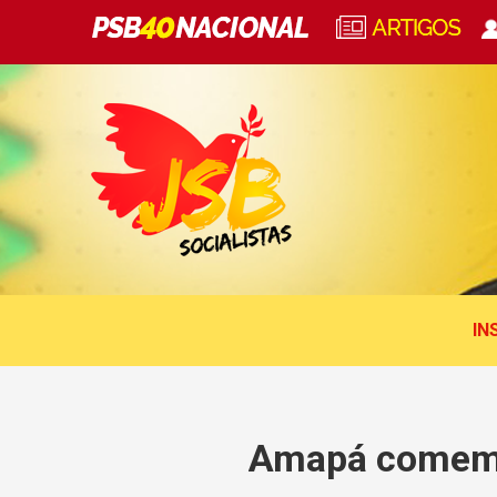
IN
Amapá comemo