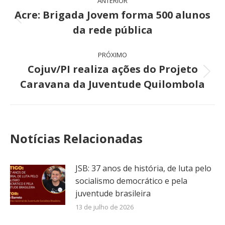
ANTERIOR
de
Acre: Brigada Jovem forma 500 alunos
Post
da rede pública
post:
anterior:
PRÓXIMO
Cojuv/PI realiza ações do Projeto
Próximo
Caravana da Juventude Quilombola
post:
Notícias Relacionadas
JSB: 37 anos de história, de luta pelo
socialismo democrático e pela
juventude brasileira
13 de julho de 2026