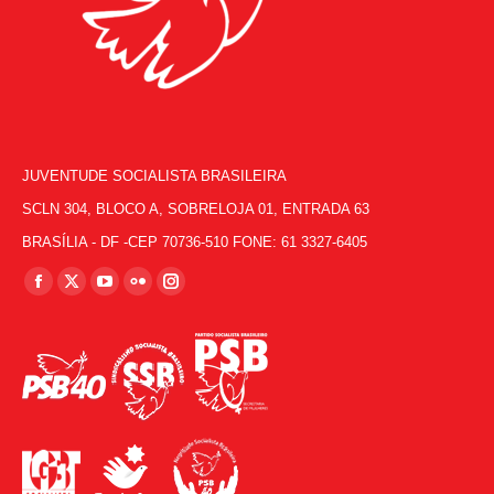
JUVENTUDE SOCIALISTA BRASILEIRA
SCLN 304, BLOCO A, SOBRELOJA 01, ENTRADA 63
BRASÍLIA - DF -CEP 70736-510 FONE: 61 3327-6405
Encontre-nos em:
Facebook
X
YouTube
Flickr
Instagram
page
page
page
page
page
opens
opens
opens
opens
opens
in
in
in
in
in
new
new
new
new
new
window
window
window
window
window