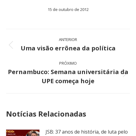
15 de outubro de 2012
Navegação
ANTERIOR
de
Uma visão errônea da política
Post
anterior:
post:
PRÓXIMO
Pernambuco: Semana universitária da
Próximo
UPE começa hoje
post:
Notícias Relacionadas
JSB: 37 anos de história, de luta pelo