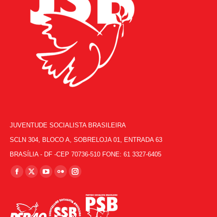
JUVENTUDE SOCIALISTA BRASILEIRA
SCLN 304, BLOCO A, SOBRELOJA 01, ENTRADA 63
BRASÍLIA - DF -CEP 70736-510 FONE: 61 3327-6405
Encontre-nos em:
Facebook
X
YouTube
Flickr
Instagram
page
page
page
page
page
opens
opens
opens
opens
opens
in
in
in
in
in