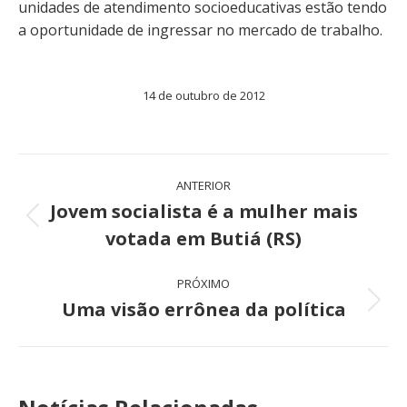
unidades de atendimento socioeducativas estão tendo
a oportunidade de ingressar no mercado de trabalho.
14 de outubro de 2012
Navegação
ANTERIOR
de
Jovem socialista é a mulher mais
Post
votada em Butiá (RS)
post:
anterior:
PRÓXIMO
Uma visão errônea da política
Próximo
post: