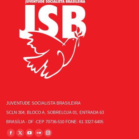
JUVENTUDE SOCIALISTA BRASILEIRA
SCLN 304, BLOCO A, SOBRELOJA 01, ENTRADA 63
BRASÍLIA - DF -CEP 70736-510 FONE: 61 3327-6405
Encontre-nos em:
Facebook
X
YouTube
Flickr
Instagram