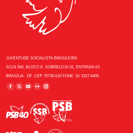
JUVENTUDE SOCIALISTA BRASILEIRA
SCLN 304, BLOCO A, SOBRELOJA 01, ENTRADA 63
BRASÍLIA - DF -CEP 70736-510 FONE: 61 3327-6405
Encontre-nos em:
Facebook
X
YouTube
Flickr
Instagram
page
page
page
page
page
opens
opens
opens
opens
opens
in
in
in
in
in
new
new
new
new
new
window
window
window
window
window