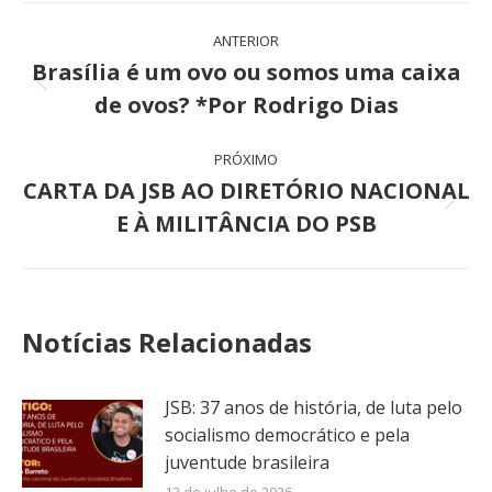
Navegação
ANTERIOR
de
Brasília é um ovo ou somos uma caixa
Post
de ovos? *Por Rodrigo Dias
post:
anterior:
PRÓXIMO
CARTA DA JSB AO DIRETÓRIO NACIONAL
Próximo
E À MILITÂNCIA DO PSB
post:
Notícias Relacionadas
JSB: 37 anos de história, de luta pelo
socialismo democrático e pela
juventude brasileira