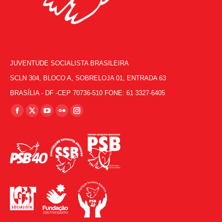
JUVENTUDE SOCIALISTA BRASILEIRA
SCLN 304, BLOCO A, SOBRELOJA 01, ENTRADA 63
BRASÍLIA - DF -CEP 70736-510 FONE: 61 3327-6405
Encontre-nos em:
Facebook
X
YouTube
Flickr
Instagram
page
page
page
page
page
opens
opens
opens
opens
opens
in
in
in
in
in
new
new
new
new
new
window
window
window
window
window