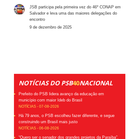
JSB participa pela primeira vez do 46º CONAP em
Salvador e leva uma das maiores delegações do
encontro
9 de dezembro de 2025
NOTÍCIAS DO PSB
40
NACIONAL
Prefeito do PSB lidera avanço da educação em
município com maior Ideb do Brasil
NOTÍCIAS - 07-08-2026
Há 79 anos, o PSB escolheu fazer diferente, e segue
construindo um Brasil mais justo
NOTÍCIAS - 06-08-2026
“Quero ser o senador dos grandes projetos da Paraíba”,