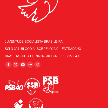
JUVENTUDE SOCIALISTA BRASILEIRA
SCLN 304, BLOCO A, SOBRELOJA 01, ENTRADA 63
BRASÍLIA - DF -CEP 70736-510 FONE: 61 3327-6405
Encontre-nos em:
Facebook
X
YouTube
Flickr
Instagram
page
page
page
page
page
opens
opens
opens
opens
opens
in
in
in
in
in
new
new
new
new
new
window
window
window
window
window