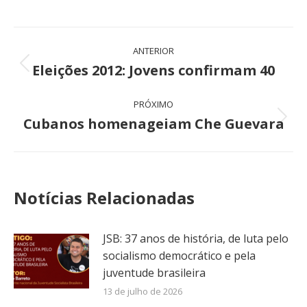
Navegação
ANTERIOR
de
Eleições 2012: Jovens confirmam 40
Post
anterior:
post:
PRÓXIMO
Cubanos homenageiam Che Guevara
Próximo
post:
Notícias Relacionadas
JSB: 37 anos de história, de luta pelo
socialismo democrático e pela
juventude brasileira
13 de julho de 2026