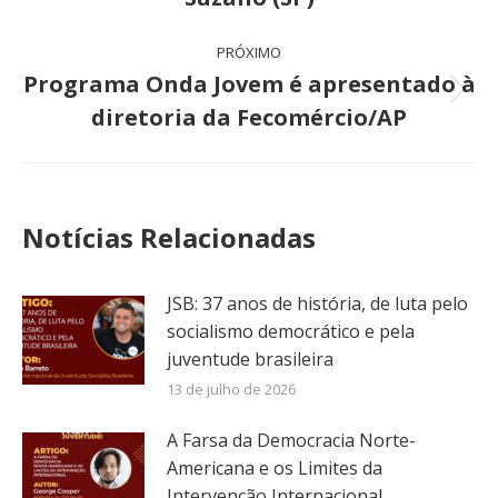
post:
anterior:
PRÓXIMO
Programa Onda Jovem é apresentado à
Próximo
diretoria da Fecomércio/AP
post:
Notícias Relacionadas
JSB: 37 anos de história, de luta pelo
socialismo democrático e pela
juventude brasileira
13 de julho de 2026
A Farsa da Democracia Norte-
Americana e os Limites da
Intervenção Internacional