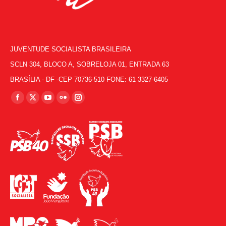
JUVENTUDE SOCIALISTA BRASILEIRA
SCLN 304, BLOCO A, SOBRELOJA 01, ENTRADA 63
BRASÍLIA - DF -CEP 70736-510 FONE: 61 3327-6405
Encontre-nos em:
Facebook
X
YouTube
Flickr
Instagram
page
page
page
page
page
opens
opens
opens
opens
opens
in
in
in
in
in
new
new
new
new
new
window
window
window
window
window