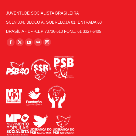
JUVENTUDE SOCIALISTA BRASILEIRA
SCLN 304, BLOCO A, SOBRELOJA 01, ENTRADA 63
BRASÍLIA - DF -CEP 70736-510 FONE: 61 3327-6405
Encontre-nos em:
Facebook
X
YouTube
Flickr
Instagram
page
page
page
page
page
opens
opens
opens
opens
opens
in
in
in
in
in
new
new
new
new
new
window
window
window
window
window