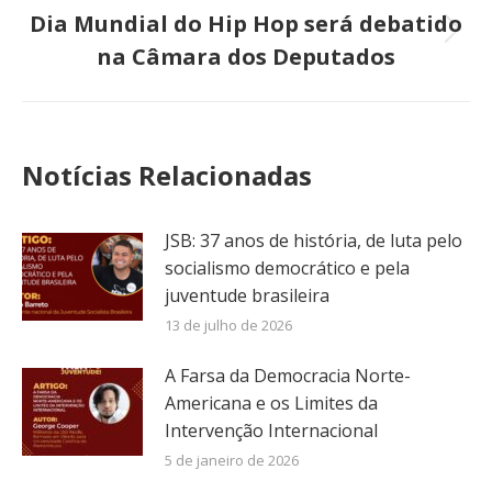
Dia Mundial do Hip Hop será debatido
Próximo
na Câmara dos Deputados
post:
Notícias Relacionadas
JSB: 37 anos de história, de luta pelo
socialismo democrático e pela
juventude brasileira
13 de julho de 2026
A Farsa da Democracia Norte-
Americana e os Limites da
Intervenção Internacional
5 de janeiro de 2026