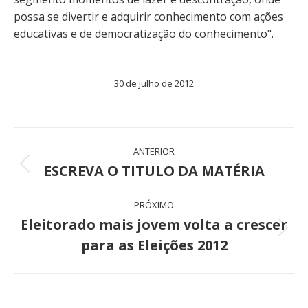
possa se divertir e adquirir conhecimento com ações
educativas e de democratização do conhecimento".
30 de julho de 2012
Navegação
ANTERIOR
de
ESCREVA O TITULO DA MATÉRIA
Post
anterior:
post:
PRÓXIMO
Eleitorado mais jovem volta a crescer
Próximo
para as Eleições 2012
post: