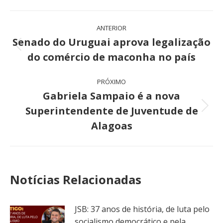
Navegação
ANTERIOR
de
Senado do Uruguai aprova legalização
Post
do comércio de maconha no país
post:
anterior:
PRÓXIMO
Gabriela Sampaio é a nova
Superintendente de Juventude de
Próximo
post:
Alagoas
Notícias Relacionadas
JSB: 37 anos de história, de luta pelo
socialismo democrático e pela