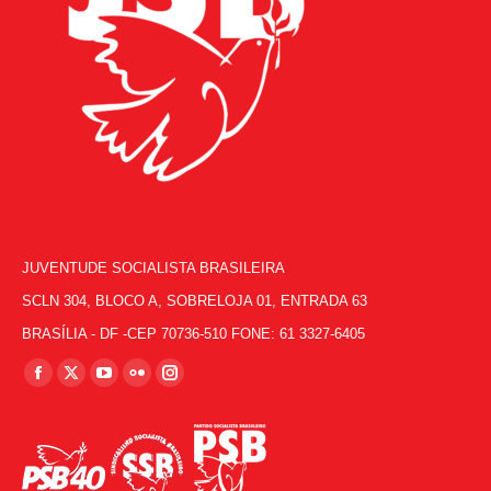
JUVENTUDE SOCIALISTA BRASILEIRA
SCLN 304, BLOCO A, SOBRELOJA 01, ENTRADA 63
BRASÍLIA - DF -CEP 70736-510 FONE: 61 3327-6405
Encontre-nos em:
Facebook
X
YouTube
Flickr
Instagram
page
page
page
page
page
opens
opens
opens
opens
opens
in
in
in
in
in