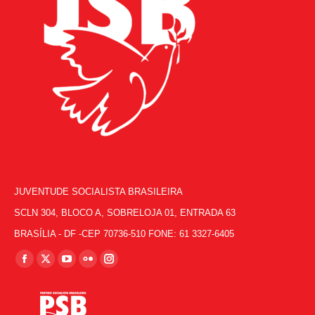
JUVENTUDE SOCIALISTA BRASILEIRA
SCLN 304, BLOCO A, SOBRELOJA 01, ENTRADA 63
BRASÍLIA - DF -CEP 70736-510 FONE: 61 3327-6405
Encontre-nos em:
Facebook
X
YouTube
Flickr
Instagram
page
page
page
page
page
opens
opens
opens
opens
opens