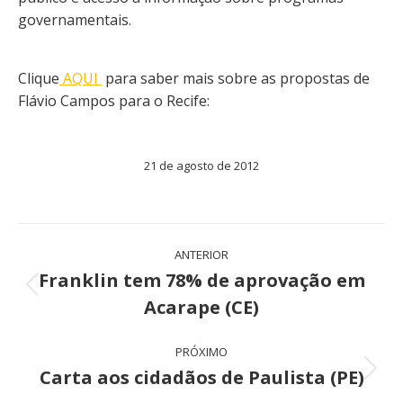
governamentais.
Clique
AQUI
para saber mais sobre as propostas de
Flávio Campos para o Recife:
21 de agosto de 2012
Navegação
ANTERIOR
de
Franklin tem 78% de aprovação em
Post
Acarape (CE)
post:
anterior:
PRÓXIMO
Carta aos cidadãos de Paulista (PE)
Próximo
post: