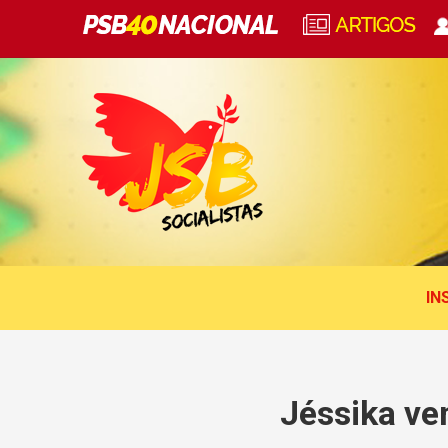
IN
Jéssika ve