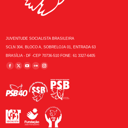
JUVENTUDE SOCIALISTA BRASILEIRA
SCLN 304, BLOCO A, SOBRELOJA 01, ENTRADA 63
BRASÍLIA - DF -CEP 70736-510 FONE: 61 3327-6405
Encontre-nos em:
Facebook
X
YouTube
Flickr
Instagram
page
page
page
page
page
opens
opens
opens
opens
opens
in
in
in
in
in
new
new
new
new
new
window
window
window
window
window