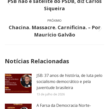
de
PSB não é satélite do PSDB, diz Carlos
Post
Siqueira
post:
anterior:
PRÓXIMO
Chacina. Massacre. Carnificina. – Por
Próximo
Maurício Galvão
post:
Notícias Relacionadas
JSB: 37 anos de história, de luta pelo
socialismo democrático e pela
juventude brasileira
13 de julho de 2026
A Farsa da Democracia Norte-