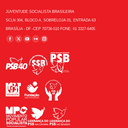
JUVENTUDE SOCIALISTA BRASILEIRA
SCLN 304, BLOCO A, SOBRELOJA 01, ENTRADA 63
BRASÍLIA - DF -CEP 70736-510 FONE: 61 3327-6405
Encontre-nos em:
Facebook
X
YouTube
Flickr
Instagram
page
page
page
page
page
opens
opens
opens
opens
opens
in
in
in
in
in
new
new
new
new
new
window
window
window
window
window