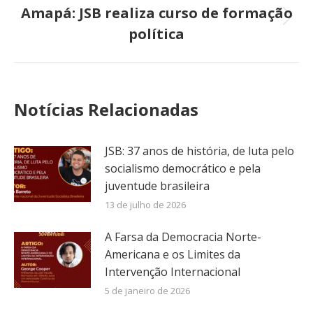
Amapá: JSB realiza curso de formação
Próximo
política
post:
Notícias Relacionadas
JSB: 37 anos de história, de luta pelo
socialismo democrático e pela
juventude brasileira
13 de julho de 2026
A Farsa da Democracia Norte-
Americana e os Limites da
Intervenção Internacional
5 de janeiro de 2026