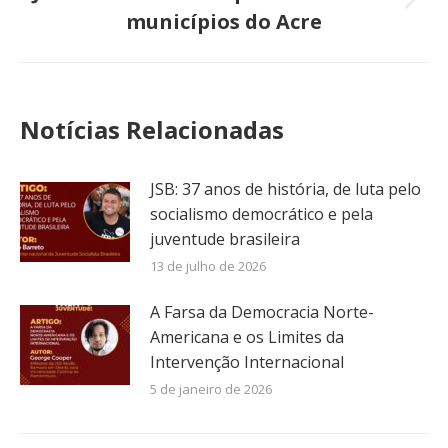
Próximo
municípios do Acre
post:
Notícias Relacionadas
JSB: 37 anos de história, de luta pelo
socialismo democrático e pela
juventude brasileira
13 de julho de 2026
A Farsa da Democracia Norte-
Americana e os Limites da
Intervenção Internacional
5 de janeiro de 2026