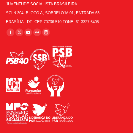
JUVENTUDE SOCIALISTA BRASILEIRA
SCLN 304, BLOCO A, SOBRELOJA 01, ENTRADA 63
BRASÍLIA - DF -CEP 70736-510 FONE: 61 3327-6405
Encontre-nos em:
Facebook
X
YouTube
Flickr
Instagram
page
page
page
page
page
opens
opens
opens
opens
opens
in
in
in
in
in
new
new
new
new
new
window
window
window
window
window