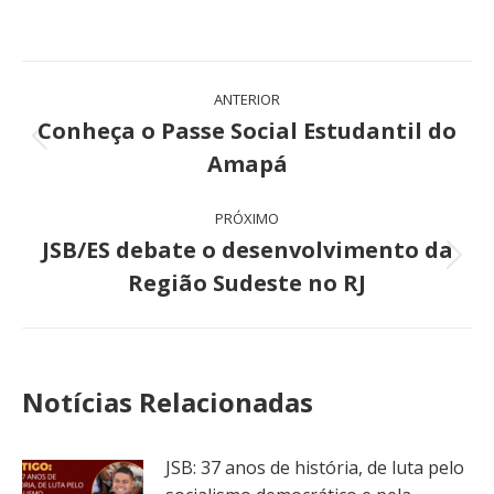
Navegação
ANTERIOR
de
Conheça o Passe Social Estudantil do
Post
Amapá
post:
anterior:
PRÓXIMO
JSB/ES debate o desenvolvimento da
Próximo
Região Sudeste no RJ
post:
Notícias Relacionadas
JSB: 37 anos de história, de luta pelo