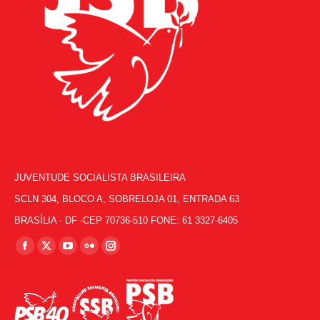
JUVENTUDE SOCIALISTA BRASILEIRA
SCLN 304, BLOCO A, SOBRELOJA 01, ENTRADA 63
BRASÍLIA - DF -CEP 70736-510 FONE: 61 3327-6405
Encontre-nos em:
Facebook
X
YouTube
Flickr
Instagram
page
page
page
page
page
opens
opens
opens
opens
opens
in
in
in
in
in