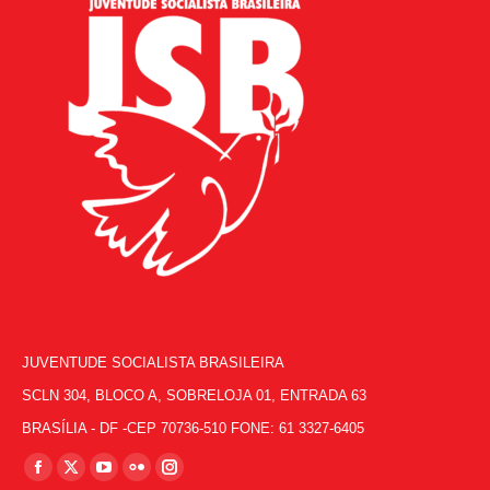
JUVENTUDE SOCIALISTA BRASILEIRA
SCLN 304, BLOCO A, SOBRELOJA 01, ENTRADA 63
BRASÍLIA - DF -CEP 70736-510 FONE: 61 3327-6405
Encontre-nos em:
Facebook
X
YouTube
Flickr
Instagram