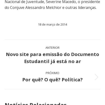
Nacional de Juventude, Severine Macedo, o presidente
do Conjuve Alessandro Melchior e outras lideranças.
18 de março de 2014
Navegação
ANTERIOR
de
Novo site para emissão do Documento
Post
Estudantil já está no ar
post:
anterior:
PRÓXIMO
Por quê? O quê? Política?
Próximo
post:
Notícias Relacionadas