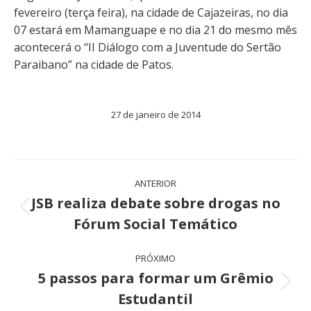
fevereiro (terça feira), na cidade de Cajazeiras, no dia
07 estará em Mamanguape e no dia 21 do mesmo mês
acontecerá o “II Diálogo com a Juventude do Sertão
Paraibano” na cidade de Patos.
27 de janeiro de 2014
Navegação
ANTERIOR
de
JSB realiza debate sobre drogas no
Post
Fórum Social Temático
post:
anterior:
PRÓXIMO
5 passos para formar um Grêmio
Próximo
Estudantil
post: