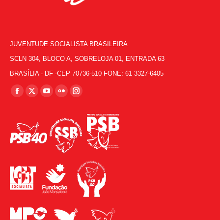
JUVENTUDE SOCIALISTA BRASILEIRA
SCLN 304, BLOCO A, SOBRELOJA 01, ENTRADA 63
BRASÍLIA - DF -CEP 70736-510 FONE: 61 3327-6405
Encontre-nos em:
Facebook
X
YouTube
Flickr
Instagram
page
page
page
page
page
opens
opens
opens
opens
opens
in
in
in
in
in
new
new
new
new
new
window
window
window
window
window