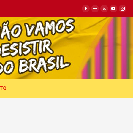
Facebook
Flickr
X
YouTub
Inst
page
page
page
page
pag
opens
opens
opens
opens
ope
in
in
in
in
in
new
new
new
new
new
window
window
window
window
win
TO