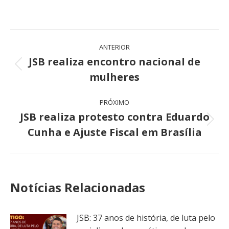
Navegação
ANTERIOR
de
JSB realiza encontro nacional de
Post
mulheres
post:
anterior:
PRÓXIMO
JSB realiza protesto contra Eduardo
Próximo
Cunha e Ajuste Fiscal em Brasília
post:
Notícias Relacionadas
JSB: 37 anos de história, de luta pelo