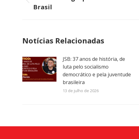
Post
Brasil
post:
anterior:
Notícias Relacionadas
JSB: 37 anos de história, de
luta pelo socialismo
democrático e pela juventude
brasileira
13 de julho de 2026