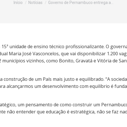
Início
Notícias
Governo de Pernambuco entrega a…
 15ª unidade de ensino técnico profissionalizante. O gove
ual Maria José Vasconcelos, que vai disponibilizar 1.200 vag
2 municípios vizinhos, como Bonito, Gravatá e Vitória de San
a construção de um País mais justo e equilibrado. “A socie
ara alcançarmos um desenvolvimento com equilíbrio é funda
ratégico, um pensamento de como construir um Pernambuco 
nte não entender que educação é estratégica, não se faz n