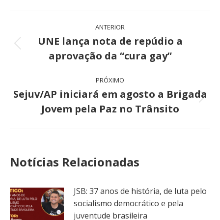
Navegação
ANTERIOR
de
UNE lança nota de repúdio a
Post
aprovação da “cura gay”
post:
anterior:
PRÓXIMO
Sejuv/AP iniciará em agosto a Brigada
Próximo
Jovem pela Paz no Trânsito
post:
Notícias Relacionadas
JSB: 37 anos de história, de luta pelo
socialismo democrático e pela
juventude brasileira