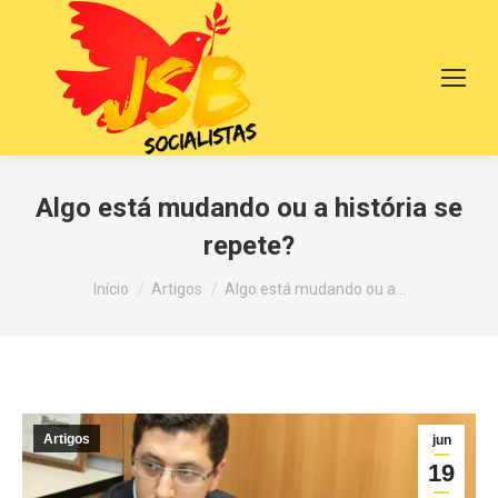
Algo está mudando ou a história se
repete?
Você está aqui:
Início
Artigos
Algo está mudando ou a…
Artigos
jun
19