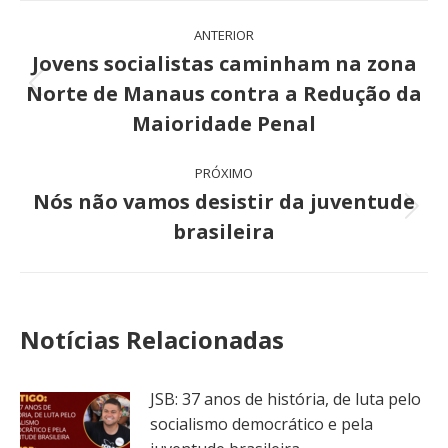
Navegação
ANTERIOR
de
Jovens socialistas caminham na zona
Norte de Manaus contra a Redução da
Post
post:
anterior:
Maioridade Penal
PRÓXIMO
Nós não vamos desistir da juventude
Próximo
brasileira
post:
Notícias Relacionadas
JSB: 37 anos de história, de luta pelo
socialismo democrático e pela