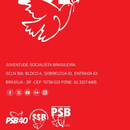
JUVENTUDE SOCIALISTA BRASILEIRA
SCLN 304, BLOCO A, SOBRELOJA 01, ENTRADA 63
BRASÍLIA - DF -CEP 70736-510 FONE: 61 3327-6405
Encontre-nos em:
Facebook
X
YouTube
Flickr
Instagram
page
page
page
page
page
opens
opens
opens
opens
opens
in
in
in
in
in
new
new
new
new
new