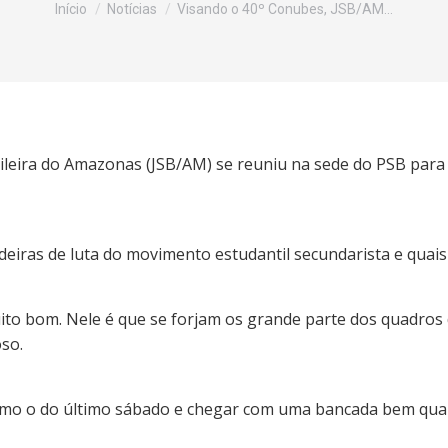
Início
Notícias
Visando o 40º Conubes, JSB/AM…
sileira do Amazonas (JSB/AM) se reuniu na sede do PSB para
deiras de luta do movimento estudantil secundarista e quais
to bom. Nele é que se forjam os grande parte dos quadros d
so.
como o do último sábado e chegar com uma bancada bem qual