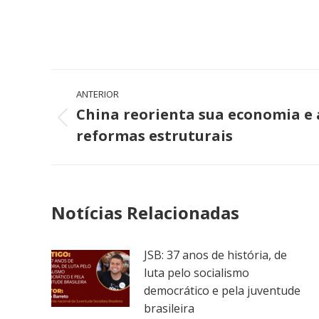
Navegação
ANTERIOR
de
China reorienta sua economia e
Post
reformas estruturais
post:
anterior:
Notícias Relacionadas
JSB: 37 anos de história, de
luta pelo socialismo
democrático e pela juventude
brasileira