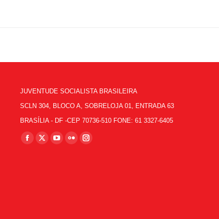
JUVENTUDE SOCIALISTA BRASILEIRA
SCLN 304, BLOCO A, SOBRELOJA 01, ENTRADA 63
BRASÍLIA - DF -CEP 70736-510 FONE: 61 3327-6405
Encontre-nos em:
Facebook
X
YouTube
Flickr
Instagram
page
page
page
page
page
opens
opens
opens
opens
opens
in
in
in
in
in
new
new
new
new
new
window
window
window
window
window