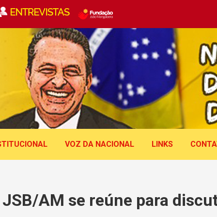
STITUCIONAL
VOZ DA NACIONAL
LINKS
CONTA
 JSB/AM se reúne para discut
Você está aqui: