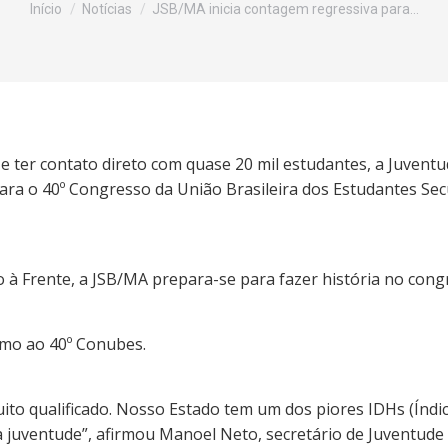
Início
Notícias
JSB/MA inicia contagem regressiva para…
e ter contato direto com quase 20 mil estudantes, a Juventu
ara o 40º Congresso da União Brasileira dos Estudantes Sec
 Frente, a JSB/MA prepara-se para fazer história no cong
umo ao 40º Conubes.
to qualificado. Nosso Estado tem um dos piores IDHs (Índi
juventude”, afirmou Manoel Neto, secretário de Juventude 