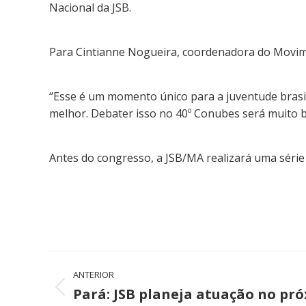
Nacional da JSB.
Para Cintianne Nogueira, coordenadora do Movim
“Esse é um momento único para a juventude brasil
melhor. Debater isso no 40º Conubes será muito b
Antes do congresso, a JSB/MA realizará uma série d
Navegação
ANTERIOR
de
Pará: JSB planeja atuação no pr
Post