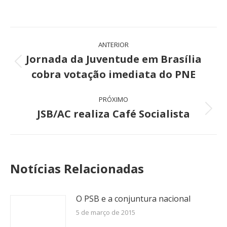
Navegação
ANTERIOR
de
Jornada da Juventude em Brasília
Post
cobra votação imediata do PNE
post:
anterior:
PRÓXIMO
JSB/AC realiza Café Socialista
Próximo
post:
Notícias Relacionadas
O PSB e a conjuntura nacional
5 de março de 2015