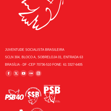
JUVENTUDE SOCIALISTA BRASILEIRA
SCLN 304, BLOCO A, SOBRELOJA 01, ENTRADA 63
BRASÍLIA - DF -CEP 70736-510 FONE: 61 3327-6405
Encontre-nos em:
Facebook
X
YouTube
Flickr
Instagram
page
page
page
page
page
opens
opens
opens
opens
opens
in
in
in
in
in
new
new
new
new
new
window
window
window
window
window